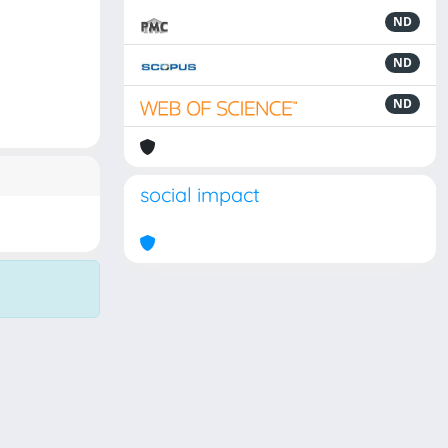
ND
ND
ND
social impact