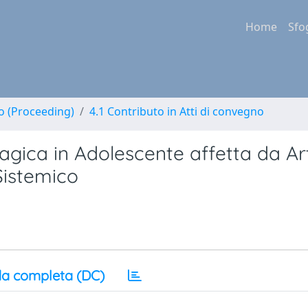
Home
Sfo
no (Proceeding)
4.1 Contributo in Atti di convegno
gica in Adolescente affetta da Art
Sistemico
a completa (DC)