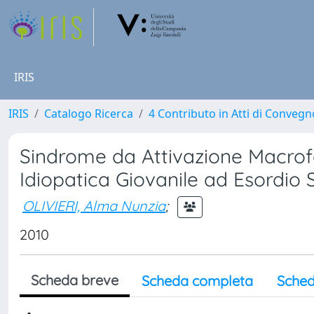
IRIS
IRIS
Catalogo Ricerca
4 Contributo in Atti di Conveg
Sindrome da Attivazione Macrofa
Idiopatica Giovanile ad Esordio 
OLIVIERI, Alma Nunzia
;
2010
Scheda breve
Scheda completa
Sched