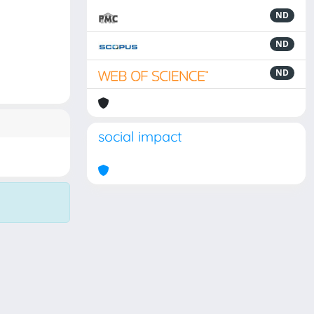
ND
ND
ND
social impact