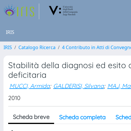
IRIS
IRIS
Catalogo Ricerca
4 Contributo in Atti di Conveg
Stabilità della diagnosi ed esito
deficitaria
MUCCI, Armida
;
GALDERISI, Silvana
;
MAJ, Ma
2010
Scheda breve
Scheda completa
Sched