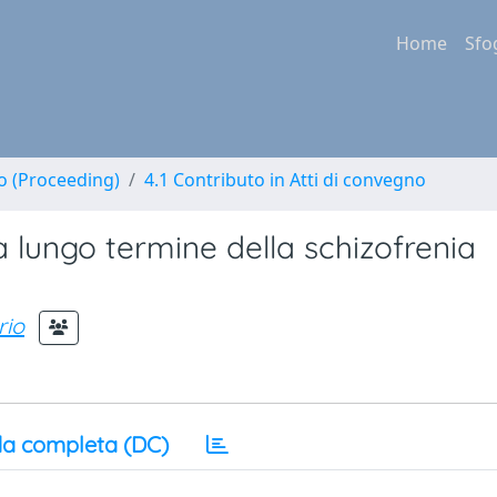
Home
Sfo
no (Proceeding)
4.1 Contributo in Atti di convegno
 a lungo termine della schizofrenia
rio
a completa (DC)