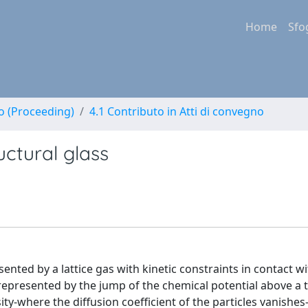
Home
Sfo
no (Proceeding)
4.1 Contributo in Atti di convegno
uctural glass
ented by a lattice gas with kinetic constraints in contact wi
s represented by the jump of the chemical potential above a 
ity-where the diffusion coefficient of the particles vanishes