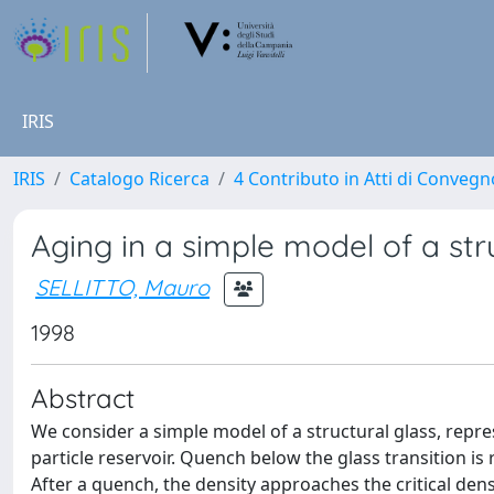
IRIS
IRIS
Catalogo Ricerca
4 Contributo in Atti di Conveg
Aging in a simple model of a str
SELLITTO, Mauro
1998
Abstract
We consider a simple model of a structural glass, repres
particle reservoir. Quench below the glass transition i
After a quench, the density approaches the critical dens