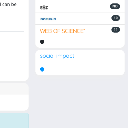
l can be
ND
10
11
social impact