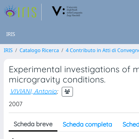
IRIS
IRIS
Catalogo Ricerca
4 Contributo in Atti di Conveg
Experimental investigations of m
microgravity conditions.
VIVIANI, Antonio
;
2007
Scheda breve
Scheda completa
Sched