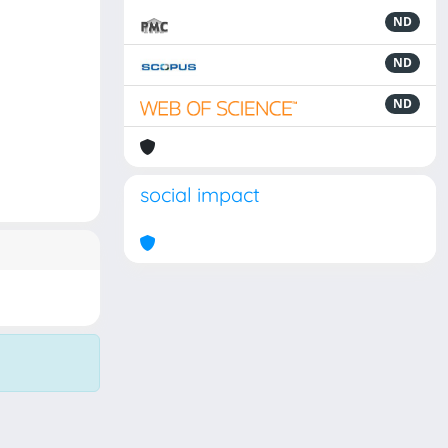
ND
ND
ND
social impact