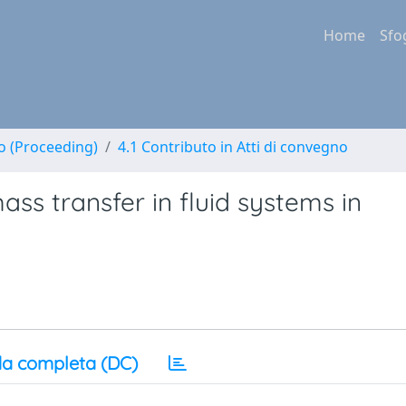
Home
Sfo
no (Proceeding)
4.1 Contributo in Atti di convegno
ass transfer in fluid systems in
a completa (DC)