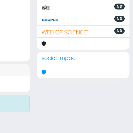
ND
ND
ND
social impact