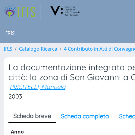
IRIS
IRIS
Catalogo Ricerca
4 Contributo in Atti di Conveg
La documentazione integrata per 
città: la zona di San Giovanni a
PISCITELLI, Manuela
2003
Scheda breve
Scheda completa
Sched
Anno