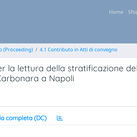
Home
Sfo
no (Proceeding)
4.1 Contributo in Atti di convegno
la lettura della stratificazione de
 Carbonara a Napoli
a completa (DC)