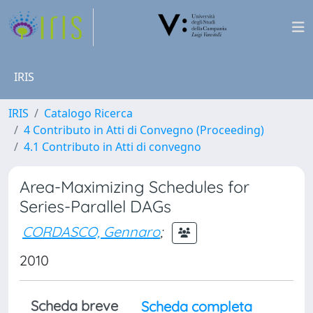
IRIS
IRIS
Catalogo Ricerca
4 Contributo in Atti di Convegno (Proceeding)
4.1 Contributo in Atti di convegno
Area-Maximizing Schedules for
Series-Parallel DAGs
CORDASCO, Gennaro
;
2010
Scheda breve
Scheda completa