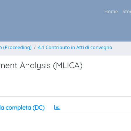
Home
Sfo
no (Proceeding)
4.1 Contributo in Atti di convegno
nent Analysis (MLICA)
a completa (DC)