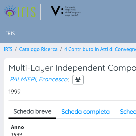
IRIS
IRIS
Catalogo Ricerca
4 Contributo in Atti di Conveg
Multi-Layer Independent Compo
PALMIERI, Francesco
;
1999
Scheda breve
Scheda completa
Sched
Anno
1999