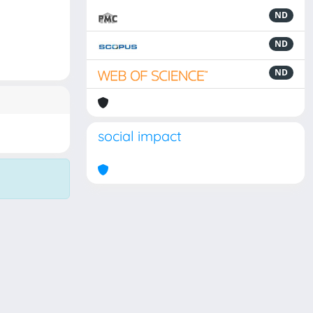
ND
ND
ND
social impact