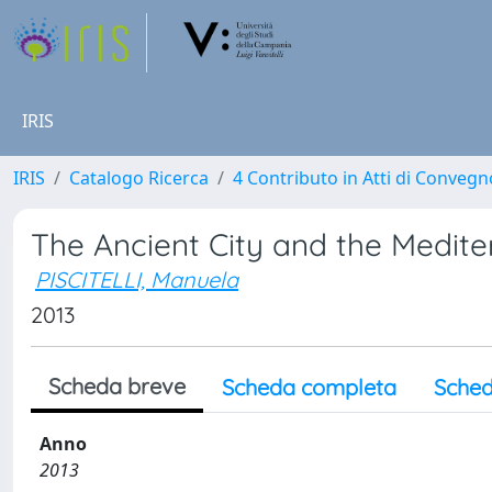
IRIS
IRIS
Catalogo Ricerca
4 Contributo in Atti di Conveg
The Ancient City and the Medite
PISCITELLI, Manuela
2013
Scheda breve
Scheda completa
Sched
Anno
2013