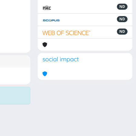
ND
ND
ND
social impact