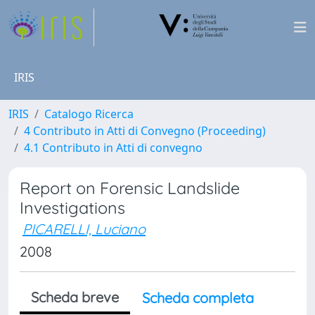
IRIS
IRIS
Catalogo Ricerca
4 Contributo in Atti di Convegno (Proceeding)
4.1 Contributo in Atti di convegno
Report on Forensic Landslide
Investigations
PICARELLI, Luciano
2008
Scheda breve
Scheda completa