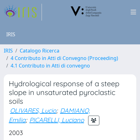
IRIS
IRIS
Catalogo Ricerca
4 Contributo in Atti di Convegno (Proceeding)
4.1 Contributo in Atti di convegno
Hydrological response of a steep
slope in unsaturated pyroclastic
soils
OLIVARES, Lucio
;
DAMIANO,
Emilia
;
PICARELLI, Luciano
2003