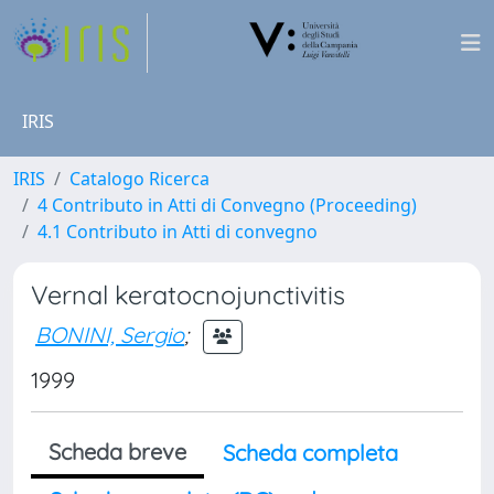
IRIS
IRIS
Catalogo Ricerca
4 Contributo in Atti di Convegno (Proceeding)
4.1 Contributo in Atti di convegno
Vernal keratocnojunctivitis
BONINI, Sergio
;
1999
Scheda breve
Scheda completa