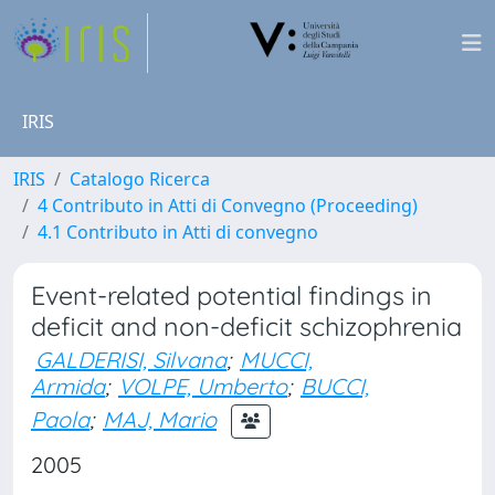
IRIS
IRIS
Catalogo Ricerca
4 Contributo in Atti di Convegno (Proceeding)
4.1 Contributo in Atti di convegno
Event-related potential findings in
deficit and non-deficit schizophrenia
GALDERISI, Silvana
;
MUCCI,
Armida
;
VOLPE, Umberto
;
BUCCI,
Paola
;
MAJ, Mario
2005