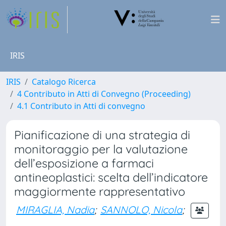
IRIS
IRIS
Catalogo Ricerca
4 Contributo in Atti di Convegno (Proceeding)
4.1 Contributo in Atti di convegno
Pianificazione di una strategia di
monitoraggio per la valutazione
dell’esposizione a farmaci
antineoplastici: scelta dell’indicatore
maggiormente rappresentativo
MIRAGLIA, Nadia
;
SANNOLO, Nicola
;