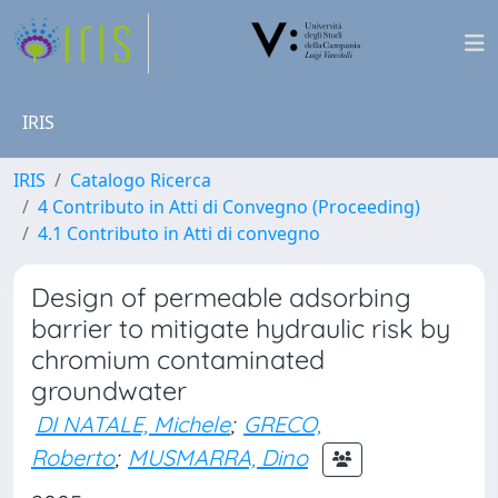
IRIS
IRIS
Catalogo Ricerca
4 Contributo in Atti di Convegno (Proceeding)
4.1 Contributo in Atti di convegno
Design of permeable adsorbing
barrier to mitigate hydraulic risk by
chromium contaminated
groundwater
DI NATALE, Michele
;
GRECO,
Roberto
;
MUSMARRA, Dino