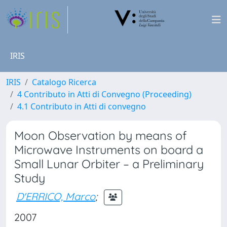
IRIS
IRIS
Catalogo Ricerca
4 Contributo in Atti di Convegno (Proceeding)
4.1 Contributo in Atti di convegno
Moon Observation by means of
Microwave Instruments on board a
Small Lunar Orbiter – a Preliminary
Study
D'ERRICO, Marco
;
2007