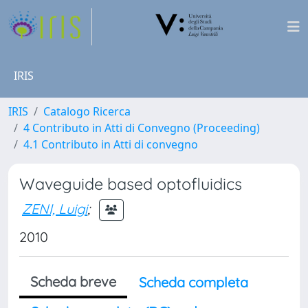
IRIS
IRIS
Catalogo Ricerca
4 Contributo in Atti di Convegno (Proceeding)
4.1 Contributo in Atti di convegno
Waveguide based optofluidics
ZENI, Luigi
;
2010
Scheda breve
Scheda completa