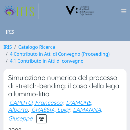
IRIS
IRIS
Catalogo Ricerca
4 Contributo in Atti di Convegno (Proceeding)
4.1 Contributo in Atti di convegno
Simulazione numerica del processo
di stretch-bending: il caso della lega
alluminio-litio
CAPUTO, Francesco
;
D'AMORE,
Alberto
;
GRASSIA, Luigi
;
LAMANNA,
Giuseppe