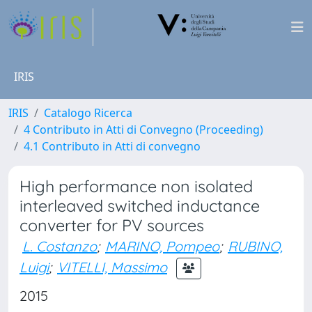
IRIS
IRIS
Catalogo Ricerca
4 Contributo in Atti di Convegno (Proceeding)
4.1 Contributo in Atti di convegno
High performance non isolated
interleaved switched inductance
converter for PV sources
L. Costanzo
;
MARINO, Pompeo
;
RUBINO,
Luigi
;
VITELLI, Massimo
2015