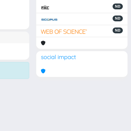
ND
ND
ND
social impact