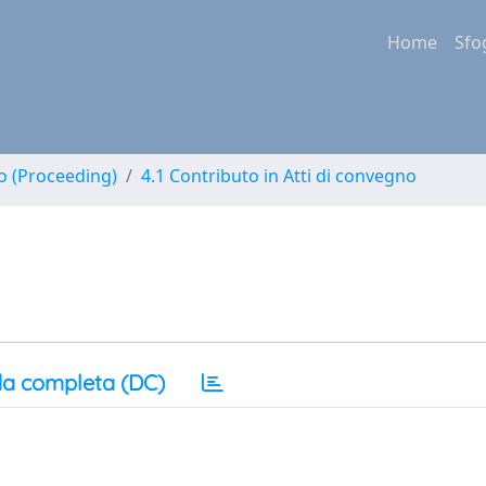
Home
Sfo
no (Proceeding)
4.1 Contributo in Atti di convegno
a completa (DC)