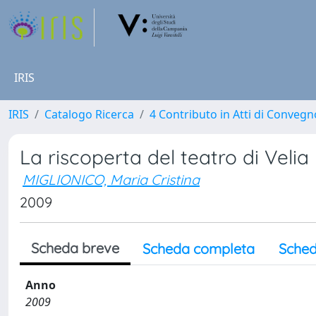
IRIS
IRIS
Catalogo Ricerca
4 Contributo in Atti di Conveg
La riscoperta del teatro di Velia
MIGLIONICO, Maria Cristina
2009
Scheda breve
Scheda completa
Sched
Anno
2009