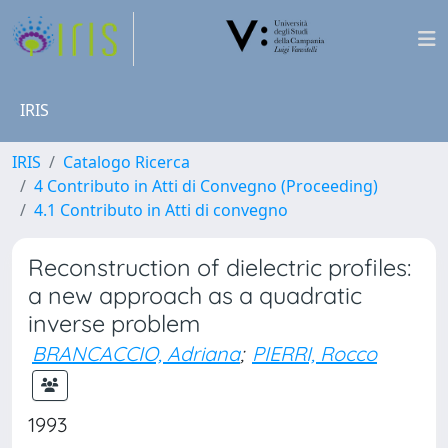
IRIS
IRIS
Catalogo Ricerca
4 Contributo in Atti di Convegno (Proceeding)
4.1 Contributo in Atti di convegno
Reconstruction of dielectric profiles:
a new approach as a quadratic
inverse problem
BRANCACCIO, Adriana
;
PIERRI, Rocco
1993