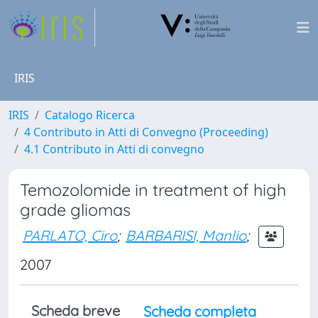
IRIS
IRIS
Catalogo Ricerca
4 Contributo in Atti di Convegno (Proceeding)
4.1 Contributo in Atti di convegno
Temozolomide in treatment of high
grade gliomas
PARLATO, Ciro
;
BARBARISI, Manlio
;
2007
Scheda breve
Scheda completa