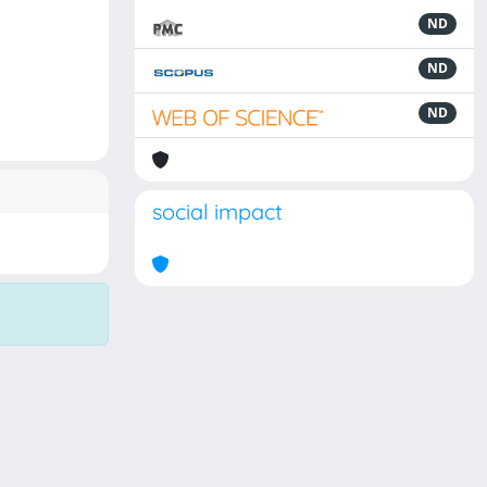
ND
ND
ND
social impact