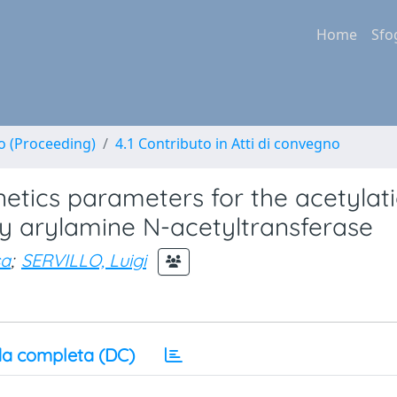
Home
Sfo
no (Proceeding)
4.1 Contributo in Atti di convegno
netics parameters for the acetylat
by arylamine N-acetyltransferase
sa
;
SERVILLO, Luigi
a completa (DC)