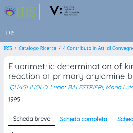
IRIS
IRIS
Catalogo Ricerca
4 Contributo in Atti di Conveg
Fluorimetric determination of ki
reaction of primary arylamine 
QUAGLIUOLO, Lucio
;
BALESTRIERI, Maria Lui
1995
Scheda breve
Scheda completa
Sched