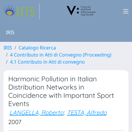
IRIS
IRIS
Catalogo Ricerca
4 Contributo in Atti di Convegno (Proceeding)
4.1 Contributo in Atti di convegno
Harmonic Pollution in Italian
Distribution Networks in
Coincidence with Important Sport
Events
LANGELLA, Roberto
;
TESTA, Alfredo
2007