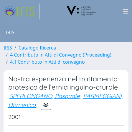
IRIS
IRIS
Catalogo Ricerca
4 Contributo in Atti di Convegno (Proceeding)
4.1 Contributo in Atti di convegno
Nostra esperienza nel trattamento
protesico dell’ernia inguino-crurale
SPERLONGANO, Pasquale
;
PARMEGGIANI,
Domenico
;
2001