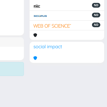
ND
ND
ND
social impact