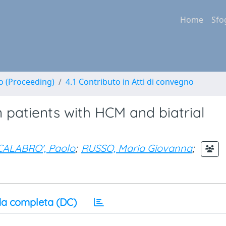
Home
Sfo
no (Proceeding)
4.1 Contributo in Atti di convegno
n patients with HCM and biatrial
CALABRO', Paolo
;
RUSSO, Maria Giovanna
;
a completa (DC)