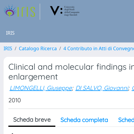
IRIS
IRIS
Catalogo Ricerca
4 Contributo in Atti di Conveg
Clinical and molecular findings i
enlargement
LIMONGELLI, Giuseppe
;
DI SALVO, Giovanni
;
2010
Scheda breve
Scheda completa
Sched