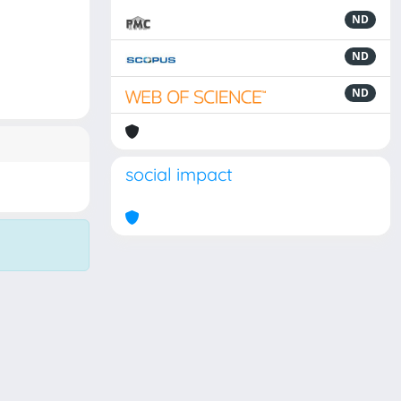
ND
ND
ND
social impact