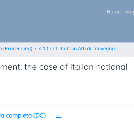
Home
Sfo
no (Proceeding)
4.1 Contributo in Atti di convegno
ent: the case of italian national
a completa (DC)