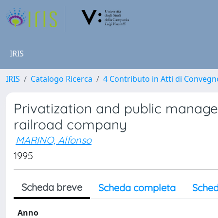
IRIS
IRIS
Catalogo Ricerca
4 Contributo in Atti di Conveg
Privatization and public managem
railroad company
MARINO, Alfonso
1995
Scheda breve
Scheda completa
Sched
Anno