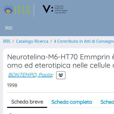
IRIS
IRIS
Catalogo Ricerca
4 Contributo in Atti di Conveg
Neurotelina-M6-HT70 Emmprin è 
omo ed eterotipica nelle cellu
BONTEMPO, Paola
;
1998
Scheda breve
Scheda completa
Sched