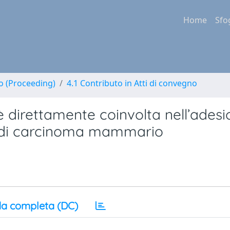
Home
Sfo
no (Proceeding)
4.1 Contributo in Atti di convegno
direttamente coinvolta nell’adesi
le di carcinoma mammario
a completa (DC)