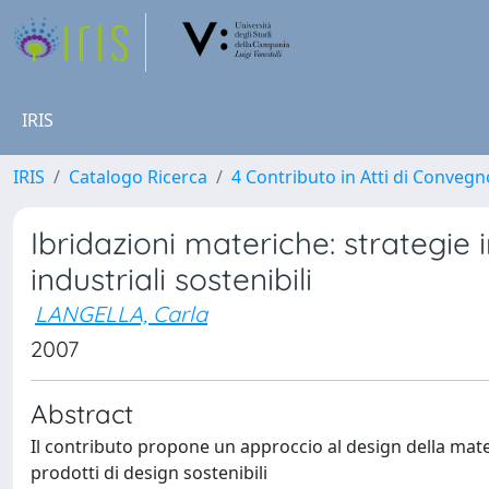
IRIS
IRIS
Catalogo Ricerca
4 Contributo in Atti di Conveg
Ibridazioni materiche: strategie 
industriali sostenibili
LANGELLA, Carla
2007
Abstract
Il contributo propone un approccio al design della mater
prodotti di design sostenibili