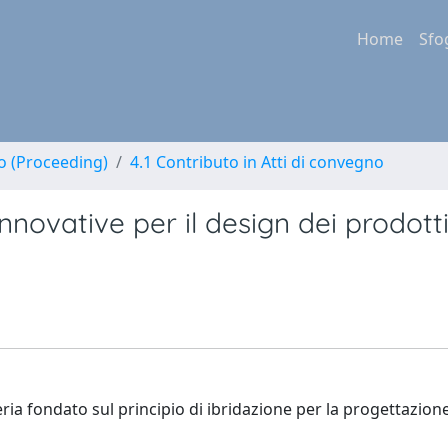
Home
Sfo
no (Proceeding)
4.1 Contributo in Atti di convegno
innovative per il design dei prodott
ia fondato sul principio di ibridazione per la progettazione