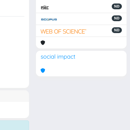
ND
ND
ND
social impact