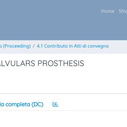
Home
Sfo
no (Proceeding)
4.1 Contributo in Atti di convegno
LVULARS PROSTHESIS
a completa (DC)