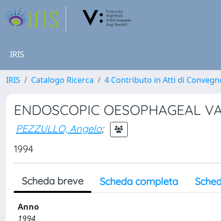
IRIS
IRIS
Catalogo Ricerca
4 Contributo in Atti di Conveg
ENDOSCOPIC OESOPHAGEAL VA
PEZZULLO, Angelo
;
1994
Scheda breve
Scheda completa
Sched
Anno
1994