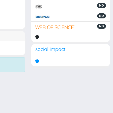
ND
ND
ND
social impact