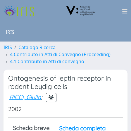
IRIS
IRIS
Catalogo Ricerca
4 Contributo in Atti di Convegno (Proceeding)
4.1 Contributo in Atti di convegno
Ontogenesis of leptin receptor in
rodent Leydig cells
RICCI, Giulia
;
2002
Scheda breve
Scheda completa