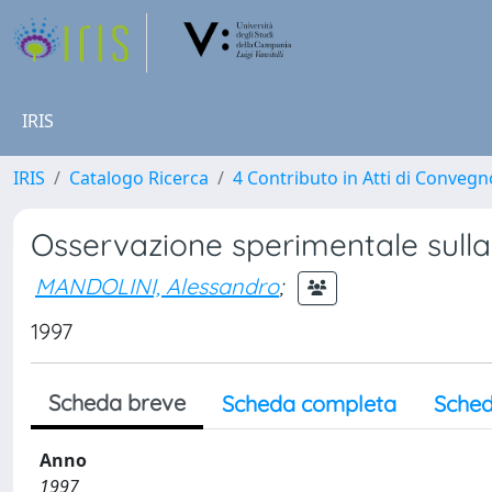
IRIS
IRIS
Catalogo Ricerca
4 Contributo in Atti di Conveg
Osservazione sperimentale sulla 
MANDOLINI, Alessandro
;
1997
Scheda breve
Scheda completa
Sched
Anno
1997