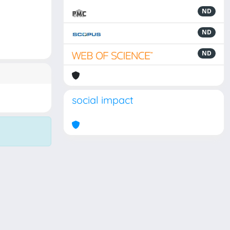
ND
ND
ND
social impact