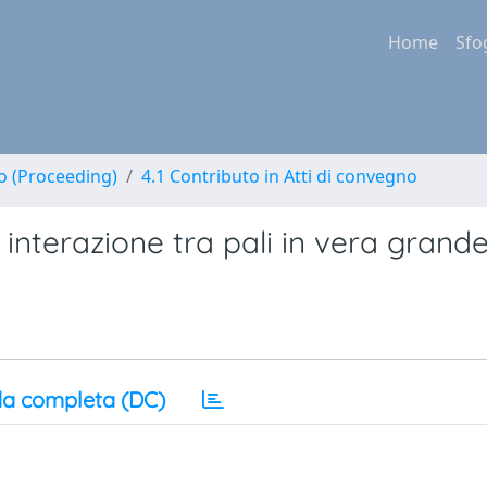
Home
Sfo
no (Proceeding)
4.1 Contributo in Atti di convegno
interazione tra pali in vera grand
a completa (DC)