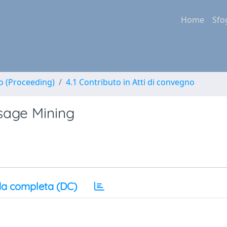
Home
Sfo
no (Proceeding)
4.1 Contributo in Atti di convegno
sage Mining
a completa (DC)