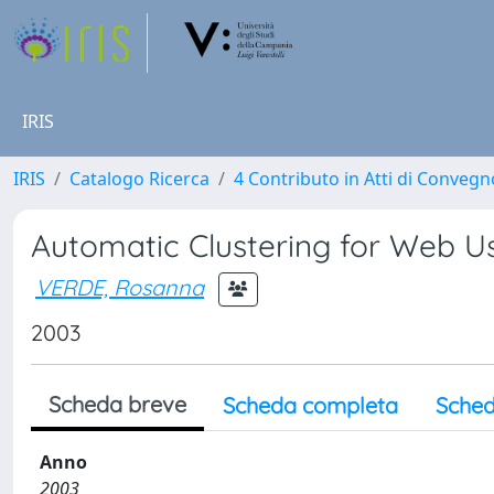
IRIS
IRIS
Catalogo Ricerca
4 Contributo in Atti di Conveg
Automatic Clustering for Web U
VERDE, Rosanna
2003
Scheda breve
Scheda completa
Sched
Anno
2003