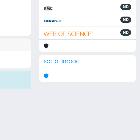
ND
ND
ND
social impact