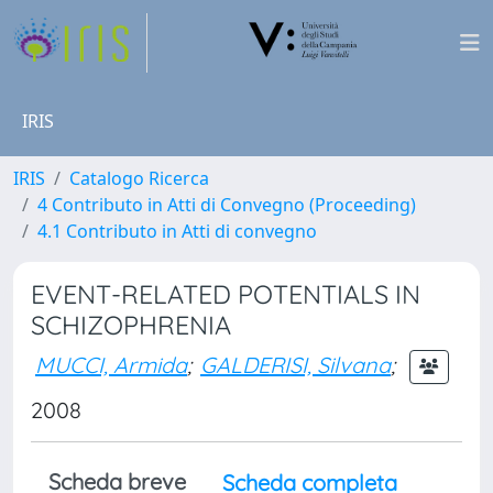
IRIS
IRIS
Catalogo Ricerca
4 Contributo in Atti di Convegno (Proceeding)
4.1 Contributo in Atti di convegno
EVENT-RELATED POTENTIALS IN
SCHIZOPHRENIA
MUCCI, Armida
;
GALDERISI, Silvana
;
2008
Scheda breve
Scheda completa