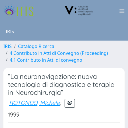
IRIS
IRIS
Catalogo Ricerca
4 Contributo in Atti di Convegno (Proceeding)
4.1 Contributo in Atti di convegno
“La neuronavigazione: nuova
tecnologia di diagnostica e terapia
in Neurochirurgia”
ROTONDO, Michele
;
1999