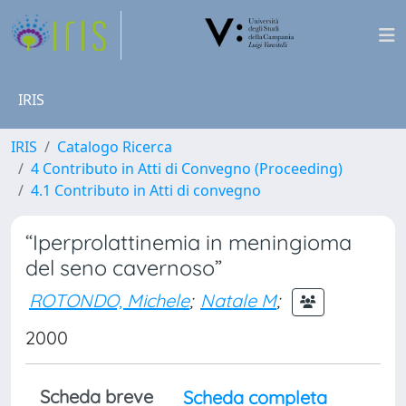
IRIS
IRIS
Catalogo Ricerca
4 Contributo in Atti di Convegno (Proceeding)
4.1 Contributo in Atti di convegno
“Iperprolattinemia in meningioma
del seno cavernoso”
ROTONDO, Michele
;
Natale M
;
2000
Scheda breve
Scheda completa