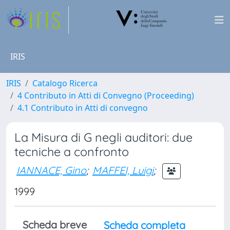
IRIS
IRIS
Catalogo Ricerca
4 Contributo in Atti di Convegno (Proceeding)
4.1 Contributo in Atti di convegno
La Misura di G negli auditori: due
tecniche a confronto
IANNACE, Gino
;
MAFFEI, Luigi
;
1999
Scheda breve
Scheda completa