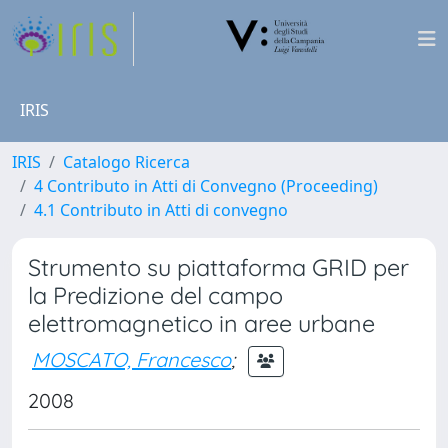
IRIS
IRIS
Catalogo Ricerca
4 Contributo in Atti di Convegno (Proceeding)
4.1 Contributo in Atti di convegno
Strumento su piattaforma GRID per
la Predizione del campo
elettromagnetico in aree urbane
MOSCATO, Francesco
;
2008