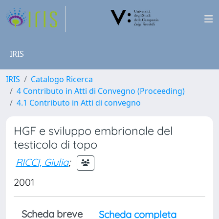
IRIS
IRIS
Catalogo Ricerca
4 Contributo in Atti di Convegno (Proceeding)
4.1 Contributo in Atti di convegno
HGF e sviluppo embrionale del
testicolo di topo
RICCI, Giulia
;
2001
Scheda breve
Scheda completa