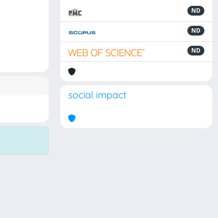
ND
ND
ND
social impact