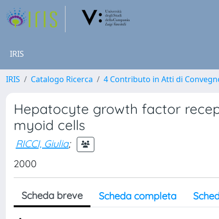
IRIS
IRIS
Catalogo Ricerca
4 Contributo in Atti di Conveg
Hepatocyte growth factor recept
myoid cells
RICCI, Giulia
;
2000
Scheda breve
Scheda completa
Sched