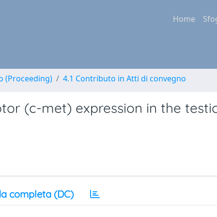
Home
Sfo
no (Proceeding)
4.1 Contributo in Atti di convegno
or (c-met) expression in the testi
a completa (DC)