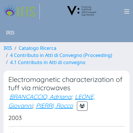
IRIS
IRIS
Catalogo Ricerca
4 Contributo in Atti di Convegno (Proceeding)
4.1 Contributo in Atti di convegno
Electromagnetic characterization of
tuff via microwaves
BRANCACCIO, Adriana
;
LEONE,
Giovanni
;
PIERRI, Rocco
2003