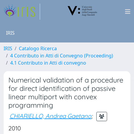
IRIS
IRIS
Catalogo Ricerca
4 Contributo in Atti di Convegno (Proceeding)
4.1 Contributo in Atti di convegno
Numerical validation of a procedure
for direct identification of passive
linear multiport with convex
programming
CHIARIELLO, Andrea Gaetano
;
2010