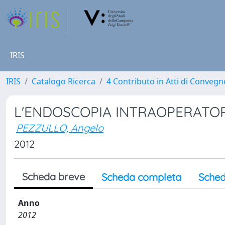
IRIS
IRIS
Catalogo Ricerca
4 Contributo in Atti di Conveg
L'ENDOSCOPIA INTRAOPERATO
PEZZULLO, Angelo
2012
Scheda breve
Scheda completa
Sched
Anno
2012