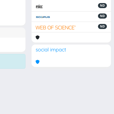
ND
ND
ND
social impact