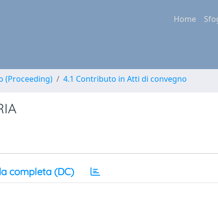
Home
Sfo
no (Proceeding)
4.1 Contributo in Atti di convegno
RIA
a completa (DC)