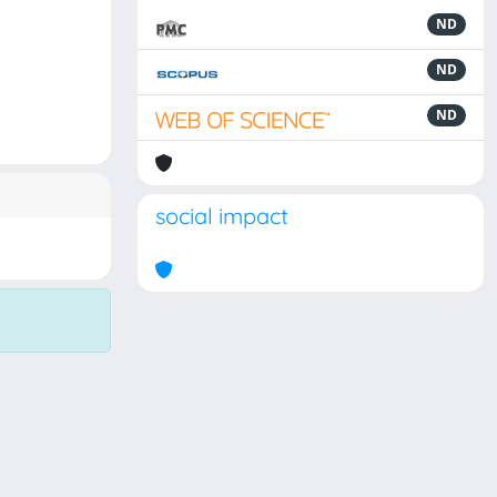
ND
ND
ND
social impact