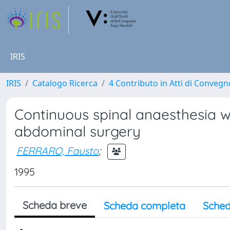
IRIS
IRIS
Catalogo Ricerca
4 Contributo in Atti di Conveg
Continuous spinal anaesthesia w
abdominal surgery
FERRARO, Fausto
;
1995
Scheda breve
Scheda completa
Sched