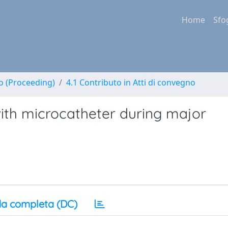
Home
Sfo
no (Proceeding)
4.1 Contributo in Atti di convegno
ith microcatheter during major
a completa (DC)