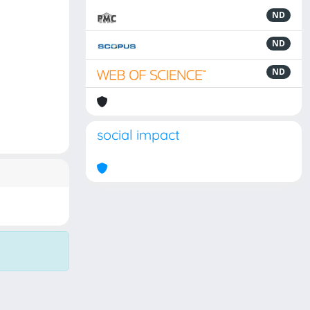
ND
ND
ND
social impact