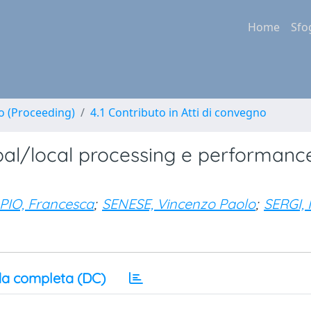
Home
Sfo
no (Proceeding)
4.1 Contributo in Atti di convegno
obal/local processing e performanc
PIO, Francesca
;
SENESE, Vincenzo Paolo
;
SERGI, 
a completa (DC)