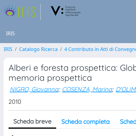
IRIS
IRIS
Catalogo Ricerca
4 Contributo in Atti di Conveg
Alberi e foresta prospettica: Gl
memoria prospettica
NIGRO, Giovanna
;
COSENZA, Marina
;
D'OLIM
2010
Scheda breve
Scheda completa
Sched