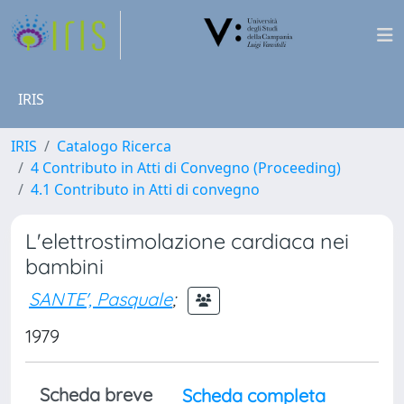
IRIS
IRIS
Catalogo Ricerca
4 Contributo in Atti di Convegno (Proceeding)
4.1 Contributo in Atti di convegno
L'elettrostimolazione cardiaca nei
bambini
SANTE', Pasquale
;
1979
Scheda breve
Scheda completa