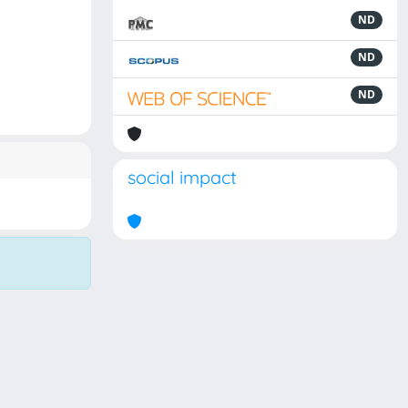
ND
ND
ND
social impact