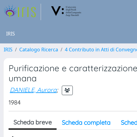
IRIS
IRIS
Catalogo Ricerca
4 Contributo in Atti di Conveg
Purificazione e caratterizzazione
umana
DANIELE, Aurora
;
1984
Scheda breve
Scheda completa
Sched