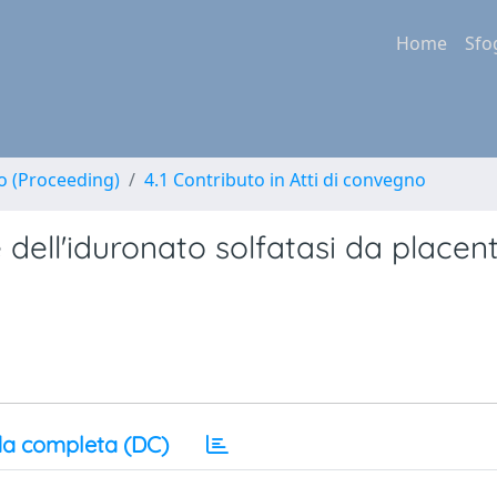
Home
Sfo
no (Proceeding)
4.1 Contributo in Atti di convegno
 dell'iduronato solfatasi da placen
a completa (DC)