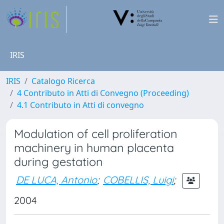
IRIS
IRIS
Catalogo Ricerca
4 Contributo in Atti di Convegno (Proceeding)
4.1 Contributo in Atti di convegno
Modulation of cell proliferation
machinery in human placenta
during gestation
DE LUCA, Antonio
;
COBELLIS, Luigi
;
2004