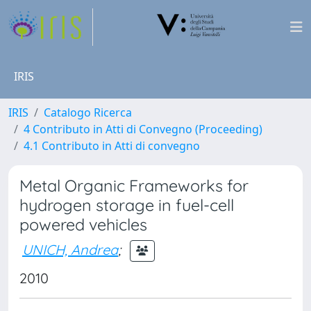
IRIS
IRIS
Catalogo Ricerca
4 Contributo in Atti di Convegno (Proceeding)
4.1 Contributo in Atti di convegno
Metal Organic Frameworks for
hydrogen storage in fuel-cell
powered vehicles
UNICH, Andrea
;
2010