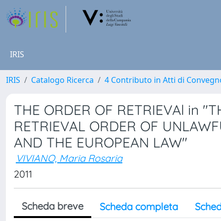
IRIS
IRIS
Catalogo Ricerca
4 Contributo in Atti di Conveg
THE ORDER OF RETRIEVAl in "
RETRIEVAL ORDER OF UNLAWFU
AND THE EUROPEAN LAW"
VIVIANO, Maria Rosaria
2011
Scheda breve
Scheda completa
Sched