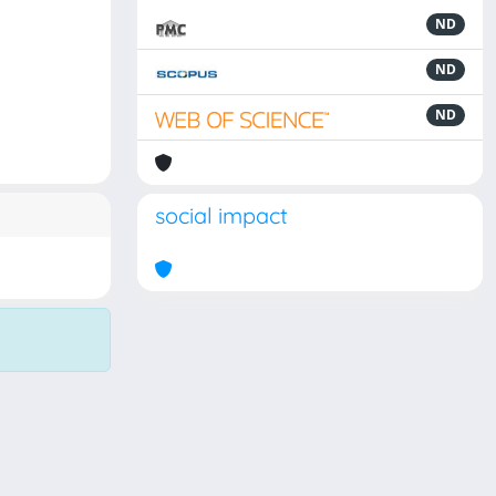
ND
ND
ND
social impact