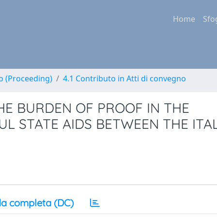
Home
Sfo
no (Proceeding)
4.1 Contributo in Atti di convegno
THE BURDEN OF PROOF IN THE
L STATE AIDS BETWEEN THE ITA
a completa (DC)