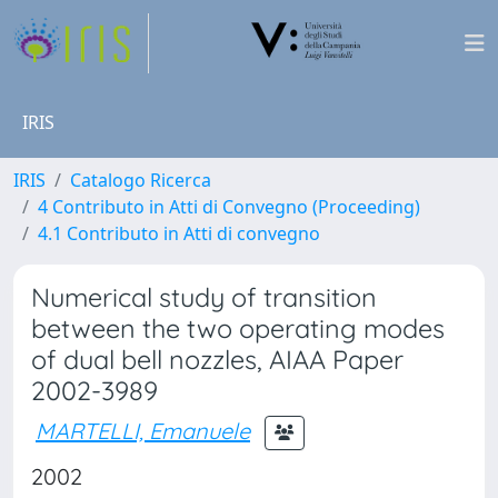
IRIS
IRIS
Catalogo Ricerca
4 Contributo in Atti di Convegno (Proceeding)
4.1 Contributo in Atti di convegno
Numerical study of transition
between the two operating modes
of dual bell nozzles, AIAA Paper
2002-3989
MARTELLI, Emanuele
2002